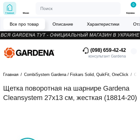
0
Главная
Меню
Корзина
Все про товар
Описание
Характеристики
От
(098) 659-42-42
консультант Gardena
Главная
CombiSystem Gardena / Fiskars Solid, QuikFit, OneClick
Си
Щетка поворотная на шарнире Gardena
Cleansystem 27х13 см, жесткая (18814-20)