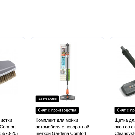
Бестселлер
Снят с производства
Снят с п
чистки
Комплект для мойки
Щетка дл
Comfort
автомобиля с поворотной
окон со 
05570-20)
щеткой Gardena Comfort
Cleansyst