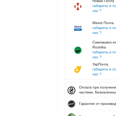
Новая Почта
габариты и п
нас ?
Meest Почта
габариты и п
нас ?
Самовывоз из
Rozetka
габариты и п
нас ?
УкрПочта
габариты и п
нас ?
Оплата при получении
частями, Безналичный 
Гарантия от произво