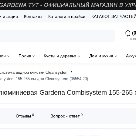
и и акции
Контакты
Каталоги и прайси
КАТАЛОГ ЗАПЧАСТЕ
(0
кон
зон
Полив
Кусты и деревья
Дом и кухня
Акку
Система водной очистки Cleansystem
system 155-265 см для Cleansystem (05554-20)
люминиевая Gardena Сombisystem 155-265 с
0
0
Отзывы
Вопрос - ответ