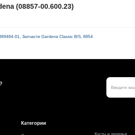
na (08857-00.600.23)
889484-01
,
Запчасти Gardena Classic B/S
,
8854
?
Категории
Кусты и деревья