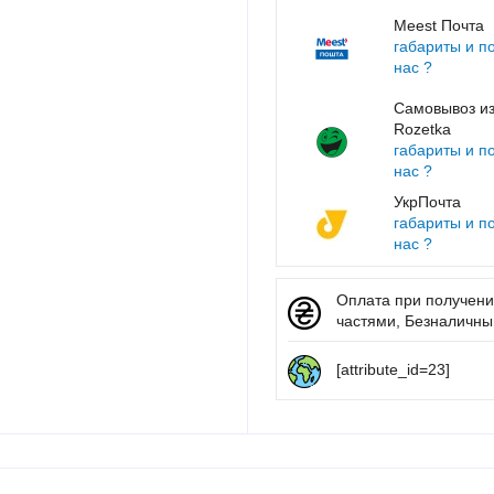
Meest Почта
габариты и п
нас ?
Самовывоз из
Rozetka
габариты и п
нас ?
УкрПочта
габариты и п
нас ?
Оплата при получении
частями, Безналичный 
[attribute_id=23]