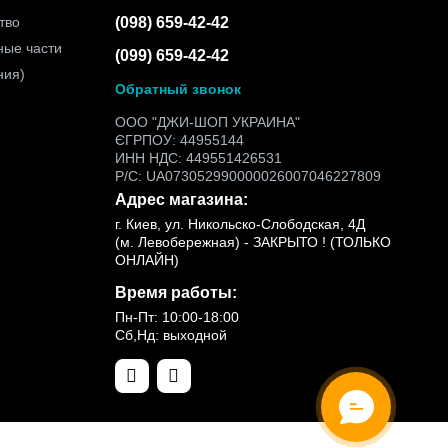
тво
(098) 659-42-42
ные части
(099) 659-42-42
ния)
Обратный звонок
ООО "ДЖИ-ШОП УКРАИНА"
ЄГРПОУ: 44955144
ИНН НДС: 449551426531
Р/С: UA073052990000026007046227809
Адрес магазина:
г. Киев, ул. Никольско-Слободская, 4Д
(м. Левобережная) - ЗАКРЫТО ! (ТОЛЬКО
ОНЛАЙН)
Время работы:
Пн-Пт: 10:00-18:00
Сб,Нд: выходной