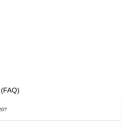
 (FAQ)
20?