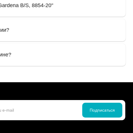
ardena B/S, 8854-20"
чии?
зине?
Подписаться