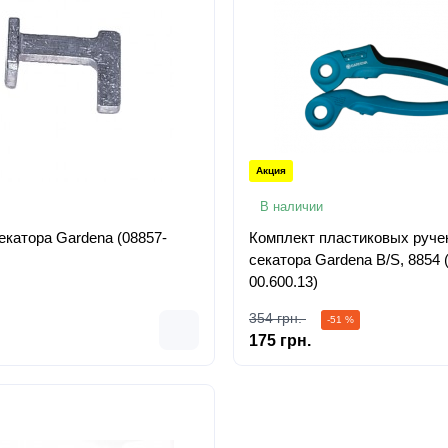
Акция
В наличии
екатора Gardena (08857-
Комплект пластиковых руче
секатора Gardena B/S, 8854 
00.600.13)
354 грн.
-51 %
175 грн.