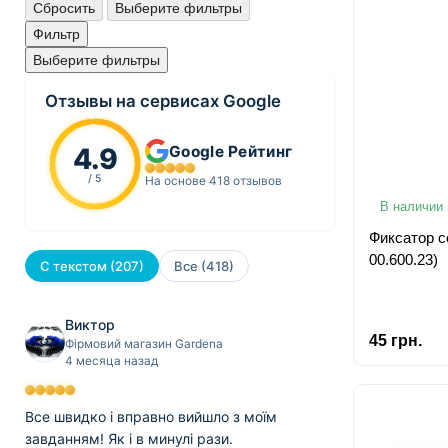
Сбросить
Выберите фильтры
Фильтр
Выберите фильтры
Отзывы на сервисах Google
4.9
Google Рейтинг
/ 5
На основе 418 отзывов
В наличии
Фиксатор с
00.600.23)
С текстом (207)
Все (418)
Виктор
45 грн.
Фірмовий магазин Gardena
4 месяца назад
Все швидко і вправно вийшло з моїм
завданням! Як і в минулі рази.