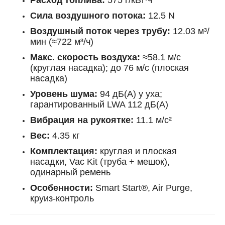
Сила воздушного потока:
12.5 N
Воздушный поток через трубу:
12.03 м³/
мин (≈722 м³/ч)
Макс. скорость воздуха:
≈58.1 м/с
(круглая насадка); до 76 м/с (плоская
насадка)
Уровень шума:
94 дБ(A) у уха;
гарантированный LWA 112 дБ(A)
Вибрация на рукоятке:
11.1 м/с²
Вес:
4.35 кг
Комплектация:
круглая и плоская
насадки, Vac Kit (труба + мешок),
одинарный ремень
Особенности:
Smart Start®, Air Purge,
круиз-контроль