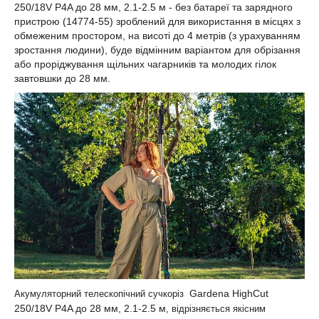
250/18V P4A до 28 мм, 2.1-2.5 м - без батареї та зарядного
пристрою (14774-55) зроблений для використання в місцях з
обмеженим простором, на висоті до 4 метрів (з урахуванням
зростання людини), буде відмінним варіантом для обрізання
або проріджування щільних чагарників та молодих гілок
завтовшки до 28 мм.
Gardena HighCut
Акумуляторний телескопічний сучкоріз
250/18V P4A до 28 мм, 2.1-2.5 м
, відрізняється якісним