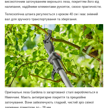
високоточним заточуванням верхнього леза, покриттям його від
налипання, надійними елементами рукояток, своєю практичністю.
Телескопічна штанга регулюється з кроком 40 см і має знімний
вал для зручного транспортування та зберігання.
Оригінальні леза Gardena із загартованої сталі виробляються в
Німеччині. Мають антипригарне покриття та прецизійне
заточування. Вони забезпечують гладкий, чистий зріз свіжої
деревини діаметром до - 28 мм.