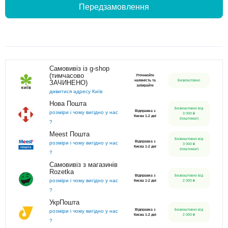
Передзамовлення
Самовивіз із g-shop
(тимчасово
Уточнюйте
наявність та
Безкоштовно
ЗАЧИНЕНО)
забирайте
дивитися адресу Київ
Нова Пошта
Безкоштовно від
Відправка з
розміри і чому вигідно у нас
3 000 ₴
Києва 1-2 дні
(поштомат)
?
Meest Пошта
Безкоштовно від
Відправка з
розміри і чому вигідно у нас
3 000 ₴
Києва 1-2 дні
(поштомат)
?
Самовивіз з магазинів
Rozetka
Відправка з
Безкоштовно від
розміри і чому вигідно у нас
Києва 1-2 дні
2 000 ₴
?
УкрПошта
Відправка з
Безкоштовно від
розміри і чому вигідно у нас
Києва 1-2 дні
2 000 ₴
?