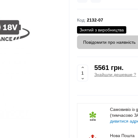
Код:
2132-07
Знятий з виробництва
Повідомити про наявність
5561 грн.
Знайшли дешевше ?
Самовивіз із 
(тимчасово 
дивитися адр
Нова Пошта