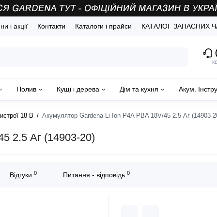
и і акції
Контакти
Каталоги і прайси
КАТАЛОГ ЗАПАСНИХ 
(
к
Полив
Кущі і дерева
Дім та кухня
Акум. Інстр
истрої 18 В
Акумулятор Gardena Li-Ion P4A PBA 18V/45 2.5 Аг (14903-2
5 2.5 Аг (14903-20)
0
0
Відгуки
Питання - відповідь