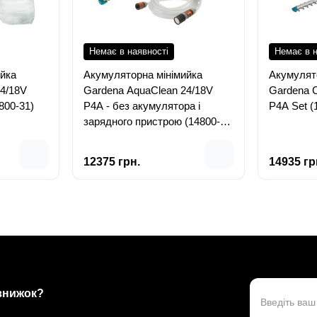
Немає в наявності
Немає в н
йка
Акумуляторна мінімийка
Акумулят
4/18V
Gardena AquaClean 24/18V
Gardena C
800-31)
P4A - без акумулятора і
P4A Set (
зарядного пристрою (14800-
55)
12375 грн.
14935 гр
 знижок?