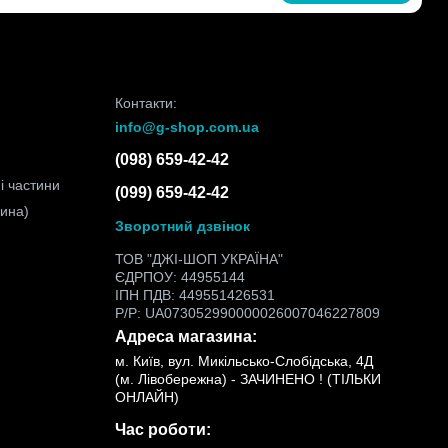
Контакти:
info@g-shop.com.ua
(098) 659-42-42
і частини
(099) 659-42-42
чина)
Зворотний дзвінок
ТОВ "ДЖІ-ШОП УКРАЇНА"
ЄДРПОУ: 44955144
ІПН ПДВ: 449551426531
Р/Р: UA073052990000026007046227809
Адреса магазина:
м. Київ, вул. Микільсько-Слобідська, 4Д
(м. Лівобережна) - ЗАЧИНЕНО ! (ТІЛЬКИ
ОНЛАЙН)
Час роботи: