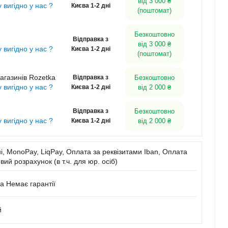
від 3 000 ₴
у вигідно у нас ?
Києва 1-2 дні
(поштомат)
Безкоштовно
Відправка з
від 3 000 ₴
у вигідно у нас ?
Києва 1-2 дні
(поштомат)
агазинів Rozetka
Відправка з
Безкоштовно
у вигідно у нас ?
Києва 1-2 дні
від 2 000 ₴
Відправка з
Безкоштовно
у вигідно у нас ?
Києва 1-2 дні
від 2 000 ₴
, MonoPay, LiqPay, Оплата за реквізитами Iban, Оплата
вий розрахунок (в т.ч. для юр. осіб)
а Немає гарантії
й