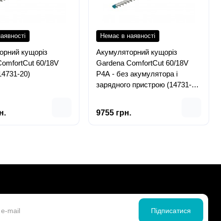
аявності
Немає в наявності
орний кущоріз
Акумуляторний кущоріз
omfortCut 60/18V
Gardena ComfortCut 60/18V
14731-20)
P4A - без акумулятора і
зарядного пристрою (14731-
55)
н.
9755 грн.
Підписатися