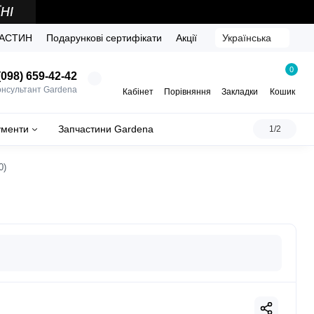
ЧАСТИН
Подарункові сертифікати
Акції
Українська
0
098) 659-42-42
онсультант Gardena
Кабінет
Порівняння
Закладки
Кошик
ументи
Запчастини Gardena
1/2
0)