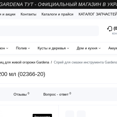
и и акции
Контакты
Каталоги и прайси
КАТАЛОГ ЗАПЧАСТЕ
(0
кон
зон
Полив
Кусты и деревья
Дом и кухня
Акку
иц для живой огорожи Gardena
Спрей для смазки инструмента Gardena
00 мл (02366-20)
0
0
Отзывы
Вопрос - ответ
Бестселлер