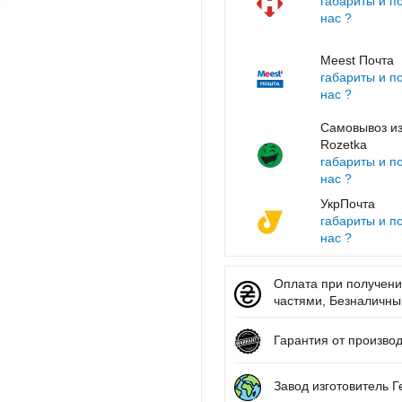
габариты и п
нас ?
Meest Почта
габариты и п
нас ?
Самовывоз из
Rozetka
габариты и п
нас ?
УкрПочта
габариты и п
нас ?
Оплата при получении
частями, Безналичный 
Гарантия от произво
Завод изготовитель 