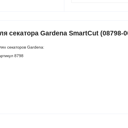
я секатора Gardena SmartCut (08798-00
лях секаторов Gardena:
тикул 8798