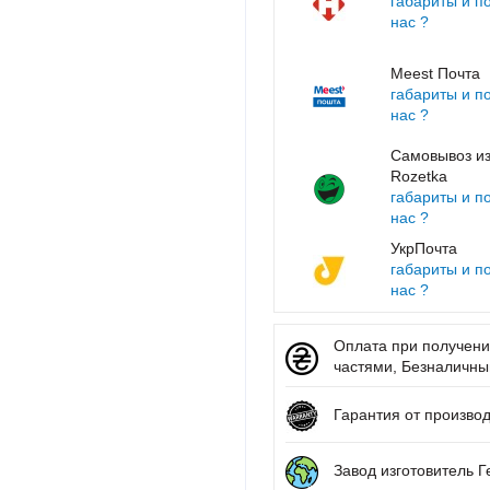
габариты и п
нас ?
Meest Почта
габариты и п
нас ?
Самовывоз из
Rozetka
габариты и п
нас ?
УкрПочта
габариты и п
нас ?
Оплата при получении
частями, Безналичный 
Гарантия от производ
Завод изготовитель 