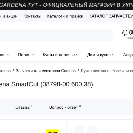
и и акции
Контакты
Каталоги и прайси
КАТАЛОГ ЗАПЧАСТЕ
(0
кон
зон
Полив
Кусты и деревья
Дом и кухня
Акку
ardena
Запчасти для секаторов Gardena
Ручка нижняя в сборе для се
na SmartCut (08798-00.600.38)
0
0
Отзывы
Вопрос - ответ
Акция