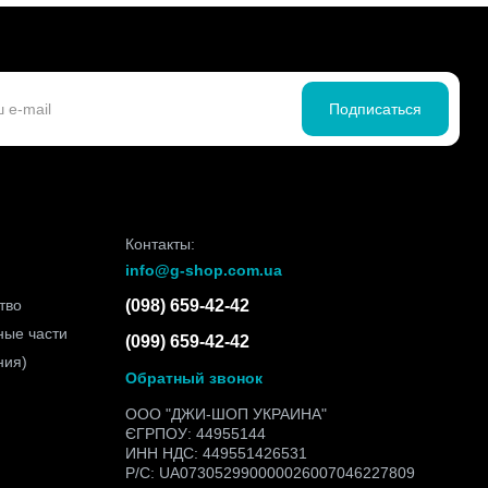
Подписаться
Контакты:
info@g-shop.com.ua
тво
(098) 659-42-42
ные части
(099) 659-42-42
ния)
Обратный звонок
ООО "ДЖИ-ШОП УКРАИНА"
ЄГРПОУ: 44955144
ИНН НДС: 449551426531
Р/С: UA073052990000026007046227809