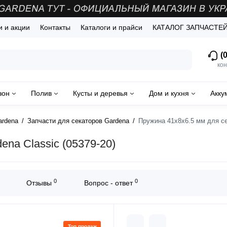
и и акции
Контакты
Каталоги и прайси
КАТАЛОГ ЗАПЧАСТЕ
(0
кон
зон
Полив
Кусты и деревья
Дом и кухня
Акку
ardena
Запчасти для секаторов Gardena
Пружина 41х8х6.5 мм для се
ena Classic (05379-20)
0
0
Отзывы
Вопрос - ответ
Топ продаж