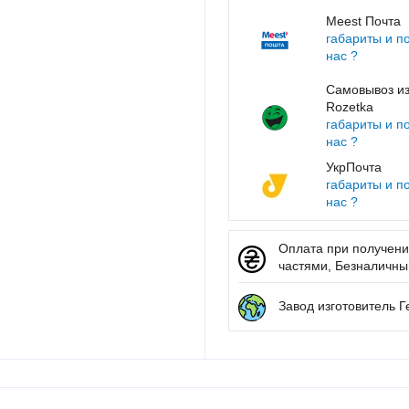
Meest Почта
габариты и п
нас ?
Самовывоз из
Rozetka
габариты и п
нас ?
УкрПочта
габариты и п
нас ?
Оплата при получении
частями, Безналичный 
Завод изготовитель 