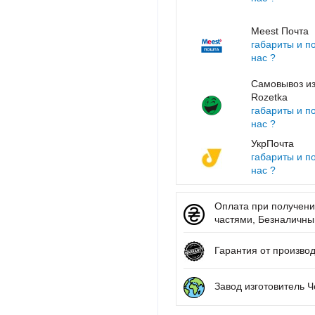
Meest Почта
габариты и п
нас ?
Самовывоз из
Rozetka
габариты и п
нас ?
УкрПочта
габариты и п
нас ?
Оплата при получении
частями, Безналичный 
Гарантия от произво
Завод изготовитель 