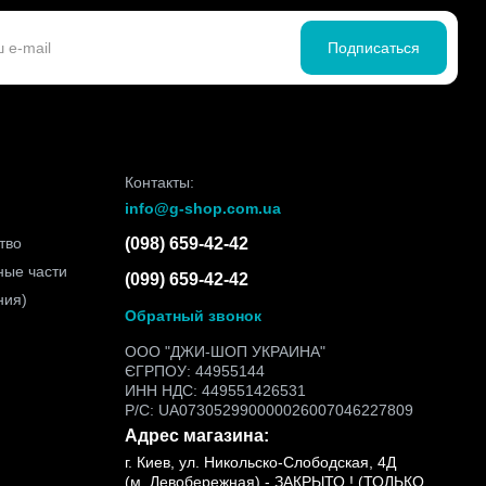
Подписаться
Контакты:
info@g-shop.com.ua
тво
(098) 659-42-42
ные части
(099) 659-42-42
ния)
Обратный звонок
ООО "ДЖИ-ШОП УКРАИНА"
ЄГРПОУ: 44955144
ИНН НДС: 449551426531
Р/С: UA073052990000026007046227809
Адрес магазина:
г. Киев, ул. Никольско-Слободская, 4Д
(м. Левобережная) - ЗАКРЫТО ! (ТОЛЬКО