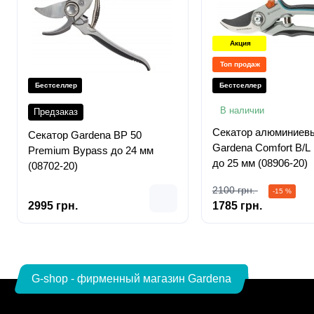
Акция
Топ продаж
Бестселлер
Бестселлер
В наличии
Предзаказ
Секатор алюминиев
Секатор Gardena BP 50
Gardena Comfort B/L
Premium Bypass до 24 мм
до 25 мм (08906-20)
(08702-20)
2100 грн.
-15 %
2995 грн.
1785 грн.
G-shop - фирменный магазин Gardena