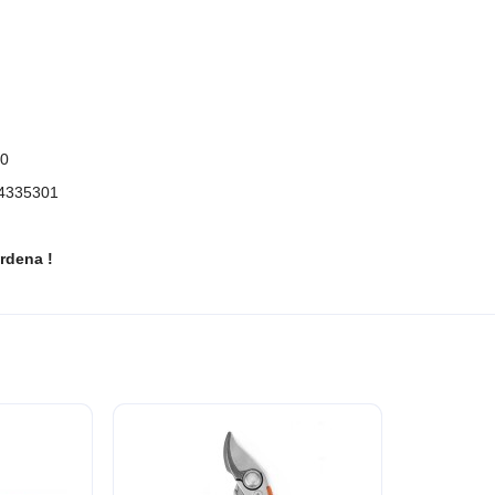
40
74335301
rdena !