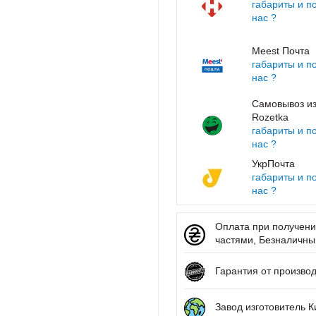
габариты и п
нас ?
Meest Почта
габариты и п
нас ?
Самовывоз из
Rozetka
габариты и п
нас ?
УкрПочта
габариты и п
нас ?
Оплата при получении
частями, Безналичный 
Гарантия от произво
Завод изготовитель К