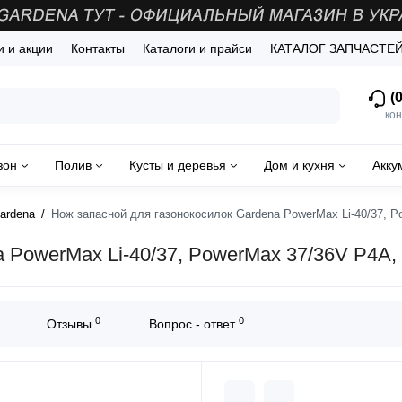
и и акции
Контакты
Каталоги и прайси
КАТАЛОГ ЗАПЧАСТЕ
(0
кон
зон
Полив
Кусты и деревья
Дом и кухня
Акку
ardena
Нож запасной для газонокосилок Gardena PowerMax Li-40/37, P
 PowerMax Li-40/37, PowerMax 37/36V P4A,
0
0
Отзывы
Вопрос - ответ