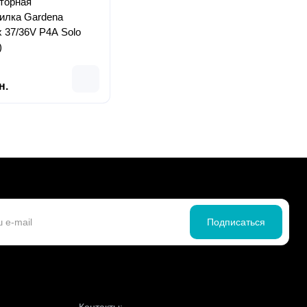
торная
силка Gardena
 37/36V P4A Solo
)
н.
Подписаться