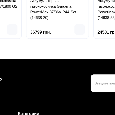
нокосилка
Аккумуляторная
Аккумуля
7/1800 G2
газонокосилка Gardena
газоноко
PowerMax 37/36V P4A Set
PowerMax
(14638-20)
(14638-55
36799 грн.
24531 гр
?
Категории