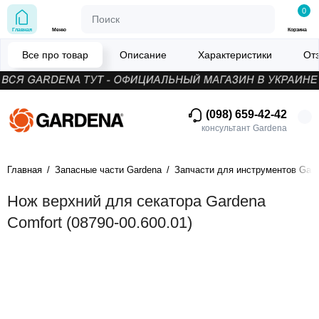
0
Главная
Меню
Корзина
Все про товар
Описание
Характеристики
От
(098) 659-42-42
консультант Gardena
Главная
Запасные части Gardena
Запчасти для инструментов Gar
Нож верхний для секатора Gardena
Comfort (08790-00.600.01)