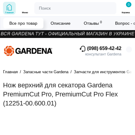
0
Главная
Меню
Корзина
0
Все про товар
Описание
Отзывы
Вопрос - 
(098) 659-42-42
консультант Gardena
Главная
Запасные части Gardena
Запчасти для инструментов Gar
Нож верхний для секатора Gardena
PremiumCut Pro, PremiumCut Pro Flex
(12251-00.600.01)