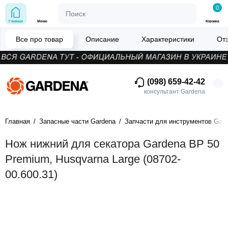
0
Главная
Меню
Корзина
Все про товар
Описание
Характеристики
От
(098) 659-42-42
консультант Gardena
Главная
Запасные части Gardena
Запчасти для инструментов Gar
Нож нижний для секатора Gardena BP 50
Premium, Husqvarna Large (08702-
00.600.31)