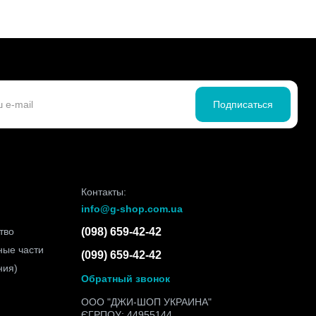
Подписаться
Контакты:
info@g-shop.com.ua
тво
(098) 659-42-42
ные части
(099) 659-42-42
ния)
Обратный звонок
ООО "ДЖИ-ШОП УКРАИНА"
ЄГРПОУ: 44955144