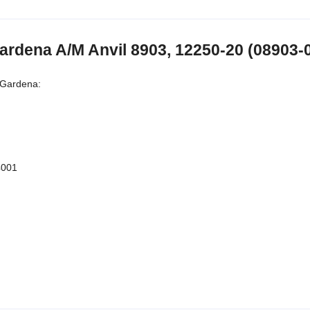
dena A/M Anvil 8903, 12250-20 (08903-0
 Gardena:
4001