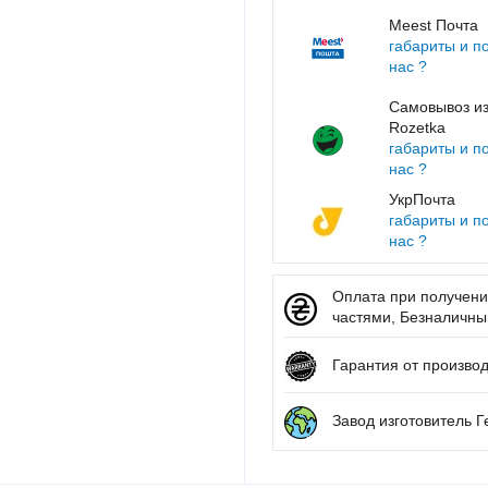
Meest Почта
габариты и п
нас ?
Самовывоз из
Rozetka
габариты и п
нас ?
УкрПочта
габариты и п
нас ?
Оплата при получении
частями, Безналичный 
Гарантия от производ
Завод изготовитель 