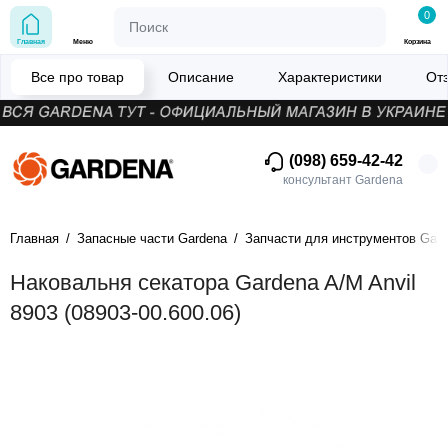
0
Главная
Меню
Корзина
Все про товар
Описание
Характеристики
От
(098) 659-42-42
консультант Gardena
Главная
Запасные части Gardena
Запчасти для инструментов Gar
Наковальня секатора Gardena A/M Anvil
8903 (08903-00.600.06)