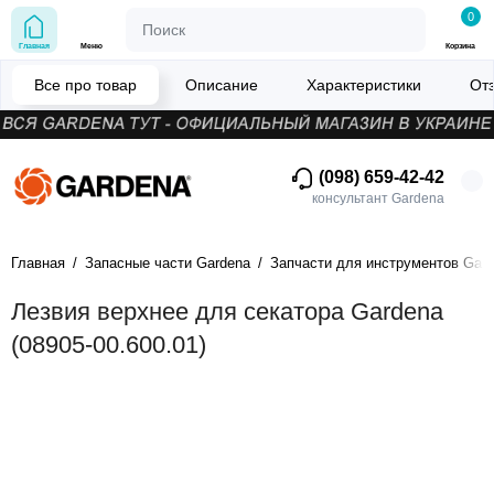
0
Главная
Меню
Корзина
Все про товар
Описание
Характеристики
От
(098) 659-42-42
консультант Gardena
Главная
Запасные части Gardena
Запчасти для инструментов Gar
Лезвия верхнее для секатора Gardena
(08905-00.600.01)