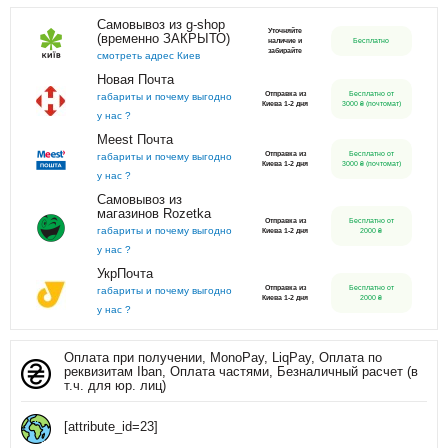
Самовывоз из g-shop
Уточняйте
(временно ЗАКРЫТО)
наличие и
Бесплатно
забирайте
смотреть адрес Киев
Новая Почта
Отправка из
Бесплатно от
габариты и почему выгодно
Киева 1-2 дня
3000 ₴ (почтомат)
у нас ?
Meest Почта
Отправка из
Бесплатно от
габариты и почему выгодно
Киева 1-2 дня
3000 ₴ (почтомат)
у нас ?
Самовывоз из
магазинов Rozetka
Отправка из
Бесплатно от
габариты и почему выгодно
Киева 1-2 дня
2000 ₴
у нас ?
УкрПочта
Отправка из
Бесплатно от
габариты и почему выгодно
Киева 1-2 дня
2000 ₴
у нас ?
Оплата при получении, MonoPay, LiqPay, Оплата по
реквизитам Iban, Оплата частями, Безналичный расчет (в
т.ч. для юр. лиц)
[attribute_id=23]