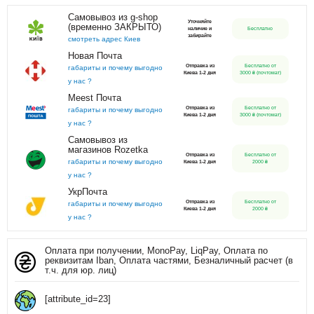
Самовывоз из g-shop
Уточняйте
(временно ЗАКРЫТО)
наличие и
Бесплатно
забирайте
смотреть адрес Киев
Новая Почта
Отправка из
Бесплатно от
габариты и почему выгодно
Киева 1-2 дня
3000 ₴ (почтомат)
у нас ?
Meest Почта
Отправка из
Бесплатно от
габариты и почему выгодно
Киева 1-2 дня
3000 ₴ (почтомат)
у нас ?
Самовывоз из
магазинов Rozetka
Отправка из
Бесплатно от
габариты и почему выгодно
Киева 1-2 дня
2000 ₴
у нас ?
УкрПочта
Отправка из
Бесплатно от
габариты и почему выгодно
Киева 1-2 дня
2000 ₴
у нас ?
Оплата при получении, MonoPay, LiqPay, Оплата по
реквизитам Iban, Оплата частями, Безналичный расчет (в
т.ч. для юр. лиц)
[attribute_id=23]