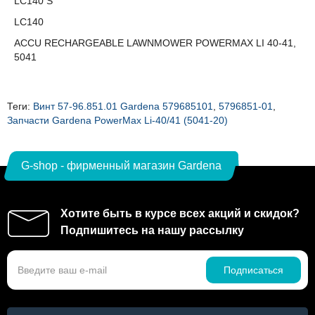
LC140 S
LC140
ACCU RECHARGEABLE LAWNMOWER POWERMAX LI 40-41,
5041
Теги:
Винт 57-96.851.01 Gardena 579685101
,
5796851-01
,
Запчасти Gardena PowerMax Li-40/41 (5041-20)
G-shop - фирменный магазин Gardena
Хотите быть в курсе всех акций и скидок?
Подпишитесь на нашу рассылку
Подписаться