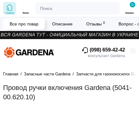
0
Главная
Меню
Корзина
0
Все про товар
Описание
Отзывы
Вопрос - 
(098) 659-42-42
консультант Gardena
Главная
Запасные части Gardena
Запчасти для газонокосилок Gar
Провод ручки включения Gardena (5041-
00.620.10)