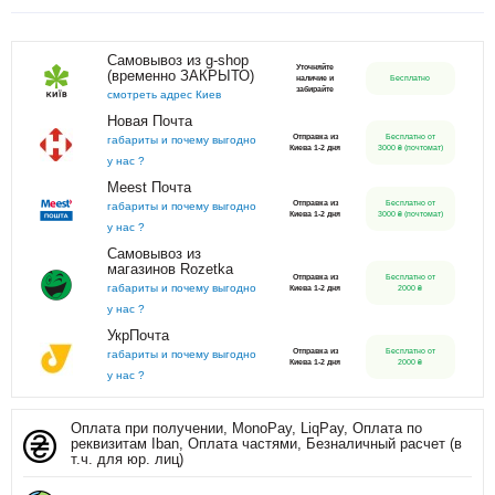
Самовывоз из g-shop
Уточняйте
(временно ЗАКРЫТО)
наличие и
Бесплатно
забирайте
смотреть адрес Киев
Новая Почта
Отправка из
Бесплатно от
габариты и почему выгодно
Киева 1-2 дня
3000 ₴ (почтомат)
у нас ?
Meest Почта
Отправка из
Бесплатно от
габариты и почему выгодно
Киева 1-2 дня
3000 ₴ (почтомат)
у нас ?
Самовывоз из
магазинов Rozetka
Отправка из
Бесплатно от
габариты и почему выгодно
Киева 1-2 дня
2000 ₴
у нас ?
УкрПочта
Отправка из
Бесплатно от
габариты и почему выгодно
Киева 1-2 дня
2000 ₴
у нас ?
Оплата при получении, MonoPay, LiqPay, Оплата по
реквизитам Iban, Оплата частями, Безналичный расчет (в
т.ч. для юр. лиц)