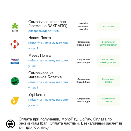
Самовывоз из g-shop
Уточняйте
(временно ЗАКРЫТО)
наличие и
Бесплатно
забирайте
смотреть адрес Киев
Новая Почта
Отправка из
Бесплатно от
габариты и почему выгодно
Киева 1-2 дня
3000 ₴ (почтомат)
у нас ?
Meest Почта
Отправка из
Бесплатно от
габариты и почему выгодно
Киева 1-2 дня
3000 ₴ (почтомат)
у нас ?
Самовывоз из
магазинов Rozetka
Отправка из
Бесплатно от
габариты и почему выгодно
Киева 1-2 дня
2000 ₴
у нас ?
УкрПочта
Отправка из
Бесплатно от
габариты и почему выгодно
Киева 1-2 дня
2000 ₴
у нас ?
Оплата при получении, MonoPay, LiqPay, Оплата по
реквизитам Iban, Оплата частями, Безналичный расчет (в
т.ч. для юр. лиц)