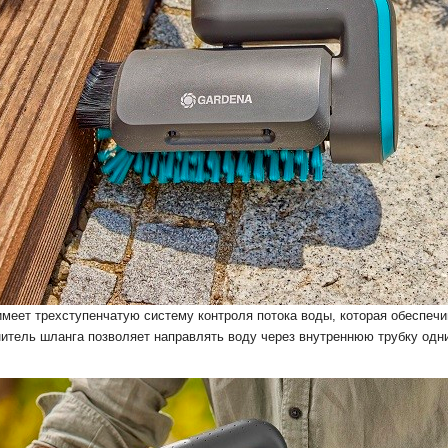
меет трехступенчатую систему контроля потока воды, которая обеспечив
итель шланга позволяет направлять воду через внутреннюю трубку одн