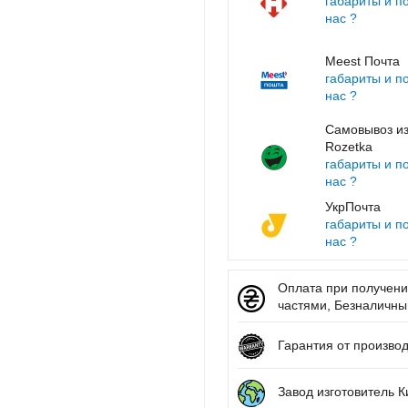
габариты и п
нас ?
Meest Почта
габариты и п
нас ?
Самовывоз из
Rozetka
габариты и п
нас ?
УкрПочта
габариты и п
нас ?
Оплата при получении
частями, Безналичный 
Гарантия от произво
Завод изготовитель К