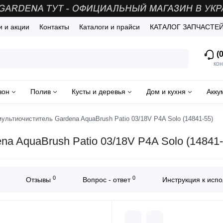
и и акции
Контакты
Каталоги и прайси
КАТАЛОГ ЗАПЧАСТЕ
(0
кон
зон
Полив
Кусты и деревья
Дом и кухня
Акку
льтиочиститель Gardena AquaBrush Patio 03/18V P4A Solo (14841-55)
a AquaBrush Patio 03/18V P4A Solo (14841-
0
0
Отзывы
Вопрос - ответ
Инструкция к исп