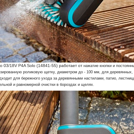
 03/18V P4A Solo (14841-55) работает от
нажатие кнопки и постоян
изированную роликовую щетку, диаметром до - 100 мм, для деревянных
дходит для бережного ухода за деревянными настилами, патио, лестни
ельной и равномерной очистки в бороздах и щелях.