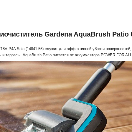
чиститель Gardena AquaBrush Patio 03
/18V P4A Solo (14841-55) служит для эффективной уборки поверхностей,
ь и террасы. AquaBrush Patio питается от аккумулятора POWER FOR ALL