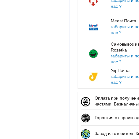
габариты и п
нас ?
Meest Почта
габариты и п
нас ?
Самовывоз из
Rozetka
габариты и п
нас ?
УкрПочта
габариты и п
нас ?
Оплата при получении
частями, Безналичный 
Гарантия от произво
Завод изготовитель К