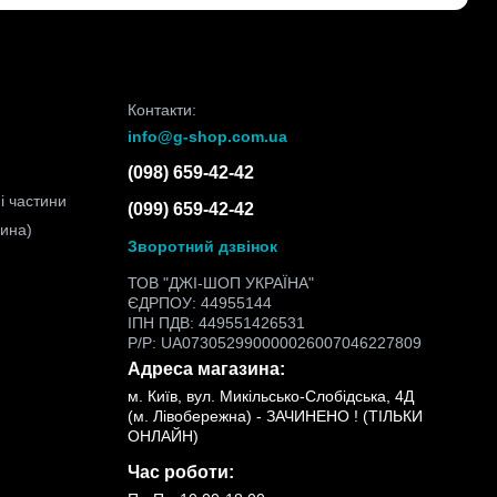
Контакти:
info@g-shop.com.ua
(098) 659-42-42
і частини
(099) 659-42-42
чина)
Зворотний дзвінок
ТОВ "ДЖІ-ШОП УКРАЇНА"
ЄДРПОУ: 44955144
ІПН ПДВ: 449551426531
Р/Р: UA073052990000026007046227809
Адреса магазина:
м. Київ, вул. Микільсько-Слобідська, 4Д
(м. Лівобережна) - ЗАЧИНЕНО ! (ТІЛЬКИ
ОНЛАЙН)
Час роботи: