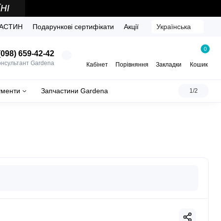
ЧАСТИН
Подарункові сертифікати
Акції
Українська
0
098) 659-42-42
онсультант Gardena
Кабінет
Порівняння
Закладки
Кошик
ументи
Запчастини Gardena
1/2