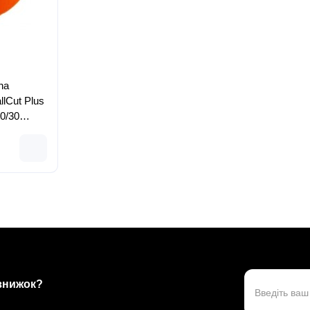
na
llCut Plus
40/30
 знижок?