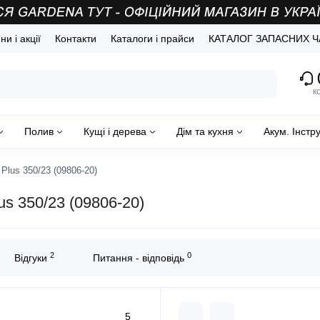
и і акції
Контакти
Каталоги і прайси
КАТАЛОГ ЗАПАСНИХ 
(
к
Полив
Кущі і дерева
Дім та кухня
Акум. Інстр
Plus 350/23 (09806-20)
s 350/23 (09806-20)
2
0
Відгуки
Питання - відповідь
5