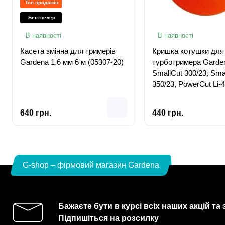
Топ продажів
Бестселер
В наявності
В наявності
Касета змінна для тримерів
Кришка котушки для
Gardena 1.6 мм 6 м (05307-20)
турботримера Garde
SmallCut 300/23, Sma
350/23, PowerCut Li-
(05342-20)
640 грн.
440 грн.
G-shop – фірмовий магазин Gardena
Бажаєте бути в курсі всіх наших акцій та
Підпишіться на розсилку