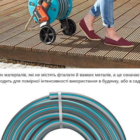
х матеріалів, які не містять фталати й важких металів, а це означа
дить для помірної інтенсивності використання в будинку, або в сад