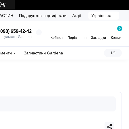
ЧАСТИН
Подарункові сертифікати
Акції
Українська
0
098) 659-42-42
онсультант Gardena
Кабінет
Порівняння
Закладки
Кошик
ументи
Запчастини Gardena
1/2