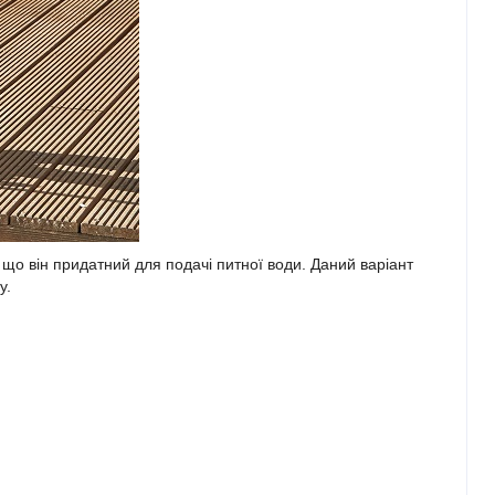
є що він придатний для подачі питної води. Даний варіант
у.