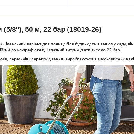
5/8"), 50 м, 22 бар (18019-26)
6) - ідеальний варіант для поливу біля будинку та в вашому саду, ві
йкий до ультрафіолету і здатний витримувати тиск до 22 бар.
амів, перегинів і перекручування, виробляються з високоякісних наді