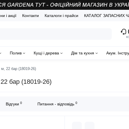
и і акції
Контакти
Каталоги і прайси
КАТАЛОГ ЗАПАСНИХ 
(
к
Полив
Кущі і дерева
Дім та кухня
Акум. Інстр
 м, 22 бар (18019-26)
 22 бар (18019-26)
0
0
Відгуки
Питання - відповідь