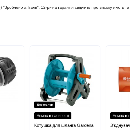
 "Зроблено а Італії". 12-річна гарантія свідчить про високу якість 
Бестселер
Немає в наявності
Немає в н
Котушка для шланга Gardena
З'єднувач