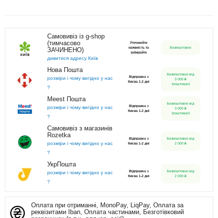
Самовивіз із g-shop
(тимчасово
Уточнюйте
наявність та
Безкоштовно
ЗАЧИНЕНО)
забирайте
дивитися адресу Київ
Нова Пошта
Безкоштовно від
Відправка з
розміри і чому вигідно у нас
3 000 ₴
Києва 1-2 дні
(поштомат)
?
Meest Пошта
Безкоштовно від
Відправка з
розміри і чому вигідно у нас
3 000 ₴
Києва 1-2 дні
(поштомат)
?
Самовивіз з магазинів
Rozetka
Відправка з
Безкоштовно від
розміри і чому вигідно у нас
Києва 1-2 дні
2 000 ₴
?
УкрПошта
Відправка з
Безкоштовно від
розміри і чому вигідно у нас
Києва 1-2 дні
2 000 ₴
?
Оплата при отриманні, MonoPay, LiqPay, Оплата за
реквізитами Iban, Оплата частинами, Безготівковий