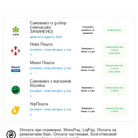
Самовивіз із g-shop
(тимчасово
Уточнюйте
наявність та
Безкоштовно
ЗАЧИНЕНО)
забирайте
дивитися адресу Київ
Нова Пошта
Безкоштовно від
Відправка з
розміри і чому вигідно у нас
3 000 ₴
Києва 1-2 дні
(поштомат)
?
Meest Пошта
Безкоштовно від
Відправка з
розміри і чому вигідно у нас
3 000 ₴
Києва 1-2 дні
(поштомат)
?
Самовивіз з магазинів
Rozetka
Відправка з
Безкоштовно від
розміри і чому вигідно у нас
Києва 1-2 дні
2 000 ₴
?
УкрПошта
Відправка з
Безкоштовно від
розміри і чому вигідно у нас
Києва 1-2 дні
2 000 ₴
?
Оплата при отриманні, MonoPay, LiqPay, Оплата за
реквізитами Iban, Оплата частинами, Безготівковий