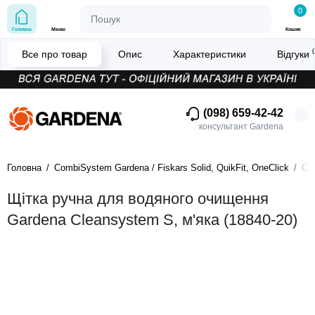
0
Головна
Меню
Кошик
Все про товар
Опис
Характеристики
Відгуки
(098) 659-42-42
консультант Gardena
Головна
CombiSystem Gardena / Fiskars Solid, QuikFit, OneClick
Си
Щітка ручна для водяного очищення
Gardena Cleansystem S, м'яка (18840-20)