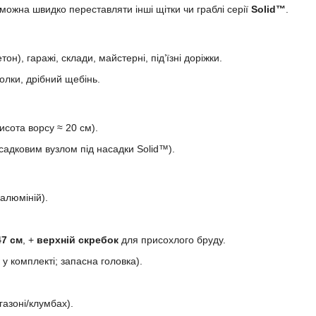
ожна швидко переставляти інші щітки чи граблі серії
Solid™
.
он), гаражі, склади, майстерні, під’їзні доріжки.
голки, дрібний щебінь.
висота ворсу ≈ 20 см).
осадковим вузлом під насадки Solid™).
алюміній).
47 см
, +
верхній скребок
для присохлого бруду.
 у комплекті; запасна головка).
газоні/клумбах).