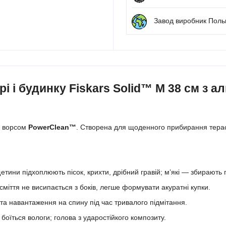
Завод виробник Пол
і і будинку Fiskars Solid™ M 38 см з 
м ворсом
PowerClean™
. Створена для щоденного прибирання терас, 
тини підхоплюють пісок, крихти, дрібний гравій; м’які — збирають 
сміття не висипається з боків, легше формувати акуратні купки.
та навантаження на спину під час тривалого підмітання.
 боїться вологи; голова з ударостійкого композиту.