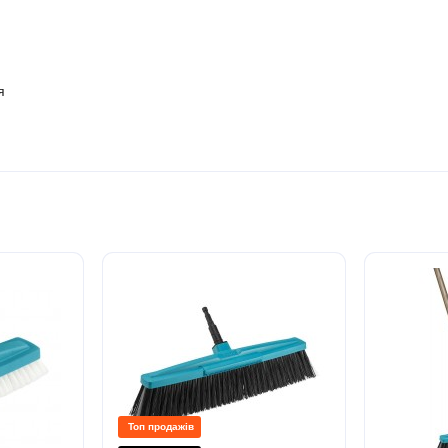
я
Топ продажів