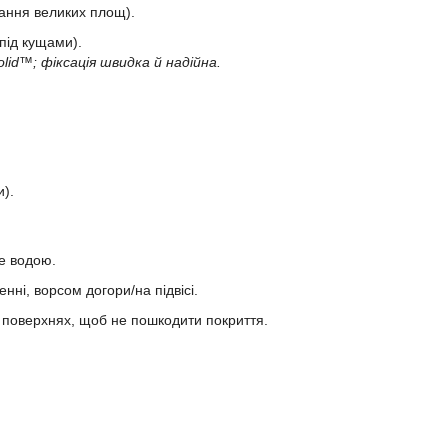
ання великих площ).
 під кущами).
lid™; фіксація швидка й надійна.
и).
е водою.
ні, ворсом догори/на підвісі.
х поверхнях, щоб не пошкодити покриття.