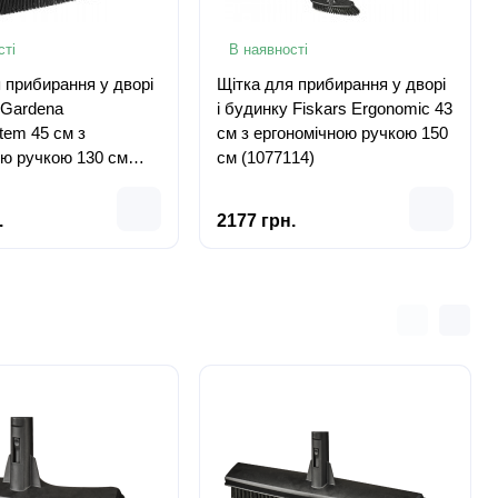
сті
В наявності
 прибирання у дворі
Щітка для прибирання у дворі
 Gardena
і будинку Fiskars Ergonomic 43
tem 45 см з
см з ергономічною ручкою 150
ою ручкою 130 см
см (1077114)
)
.
2177 грн.