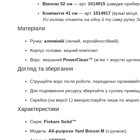
Віялові 52 см
— арт.
1014915
(швидке прибир
Компактні 41 см
— арт.
1014917
(вузькі місця,
Усі голови стають на одну й ту саму ручку So
Матеріали
Ручка:
алюміній
(легкий, корозійностійкий).
Корпус головки: міцний композит.
Ворс: змішаний
PowerClean™
(м’які + жорсткі щетин
Догляд та зберігання
Струшуйте ворс після роботи, періодично промивайт
Для подовження ресурсу зберігайте у сухому приміщен
Скребок (на версії L) використовуйте лише по міцни
Характеристики
Серія:
Fiskars Solid™
Модель:
All-purpose Yard Broom M
(з ручкою)