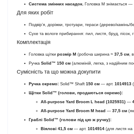
Система змінних насадок.
Головка M знімається — м
Для яких робіт
Подвір’я, доріжки, тротуари, тераси (дерево/камінь/бет
Сухе та вологе прибирання: пил, листя, бруд, пісок, 
Комплектація
Головка щітки
розмір M
(робоча ширина ≈
37,5 см
, 
Ручка
Solid™ 150 см
(алюміній, легка, з надійним п
Сумісність та що можна докупити
Ручка окремо:
Solid™ Shaft
150 см
— арт.
1014913
(
Щітки Solid™ (голови, продаються окремо):
All-purpose Yard Broom L head (1025931)
—
All-purpose Yard Broom M head
—
37,5 см
(як
Граблі Solid™ (голови під цю ж ручку):
Віялові 41,5 см
— арт.
1014914
(для листя на 