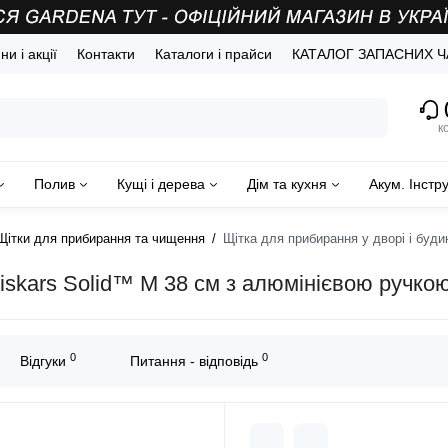
и і акції
Контакти
Каталоги і прайси
КАТАЛОГ ЗАПАСНИХ 
(
к
Полив
Кущі і дерева
Дім та кухня
Акум. Інстр
Щітки для прибирання та чищення
Щітка для прибирання у дворі і буди
Fiskars Solid™ M 38 см з алюмінієвою ручко
0
0
Відгуки
Питання - відповідь