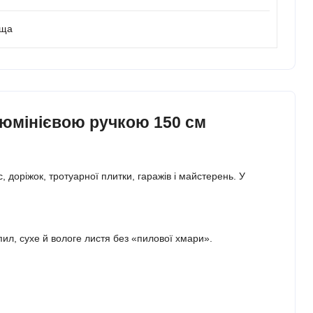
ьща
алюмінієвою ручкою 150 см
доріжок, тротуарної плитки, гаражів і майстерень. У
пил, сухе й вологе листя без «пилової хмари».