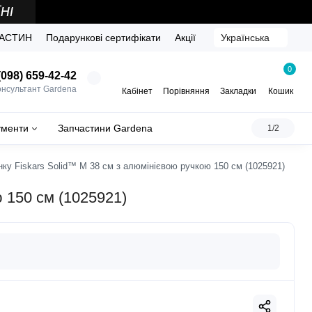
ЧАСТИН
Подарункові сертифікати
Акції
Українська
0
098) 659-42-42
онсультант Gardena
Кабінет
Порівняння
Закладки
Кошик
ументи
Запчастини Gardena
1/2
нку Fiskars Solid™ M 38 см з алюмінієвою ручкою 150 см (1025921)
ю 150 см (1025921)