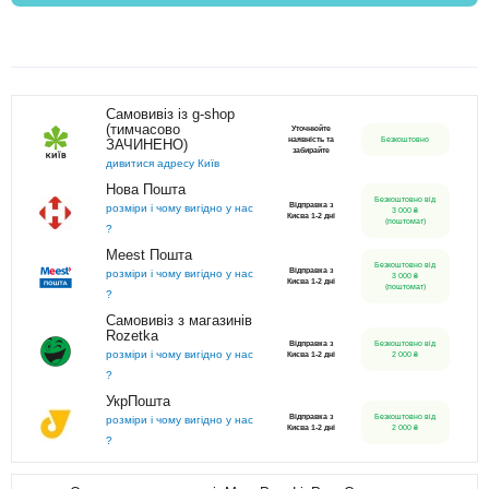
Самовивіз із g-shop
(тимчасово
Уточнюйте
наявність та
Безкоштовно
ЗАЧИНЕНО)
забирайте
дивитися адресу Київ
Нова Пошта
Безкоштовно від
Відправка з
розміри і чому вигідно у нас
3 000 ₴
Києва 1-2 дні
(поштомат)
?
Meest Пошта
Безкоштовно від
Відправка з
розміри і чому вигідно у нас
3 000 ₴
Києва 1-2 дні
(поштомат)
?
Самовивіз з магазинів
Rozetka
Відправка з
Безкоштовно від
розміри і чому вигідно у нас
Києва 1-2 дні
2 000 ₴
?
УкрПошта
Відправка з
Безкоштовно від
розміри і чому вигідно у нас
Києва 1-2 дні
2 000 ₴
?