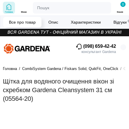
0
Головна
Меню
Кошик
Все про товар
Опис
Характеристики
Відгуки
(098) 659-42-42
консультант Gardena
Головна
CombiSystem Gardena / Fiskars Solid, QuikFit, OneClick
Си
Щітка для водяного очищення вікон зі
скребком Gardena Cleansystem 31 см
(05564-20)