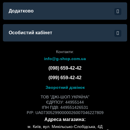
Додатково
Особистий кабінет
Контакти:
info@g-shop.com.ua
(098) 659-42-42
(099) 659-42-42
Зворотний дзвінок
ТОВ "ДЖІ-ШОП УКРАЇНА"
ЄДРПОУ: 44955144
ІПН ПДВ: 449551426531
Р/Р: UA073052990000026007046227809
Адреса магазина:
м. Київ, вул. Микільсько-Слобідська, 4Д