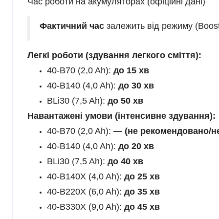
Час роботи на акумуляторах (офіційні дані)
Фактичний час
залежить від режиму (Boost/
Легкі роботи (здування легкого сміття):
40-B70 (2,0 Ah):
до 15 хв
40-B140 (4,0 Ah):
до 30 хв
BLi30 (7,5 Ah):
до 50 хв
Навантажені умови (інтенсивне здування):
40-B70 (2,0 Ah):
— (не рекомендовано/не
40-B140 (4,0 Ah):
до 20 хв
BLi30 (7,5 Ah):
до 40 хв
40-B140X (4,0 Ah):
до 25 хв
40-B220X (6,0 Ah):
до 35 хв
40-B330X (9,0 Ah):
до 45 хв