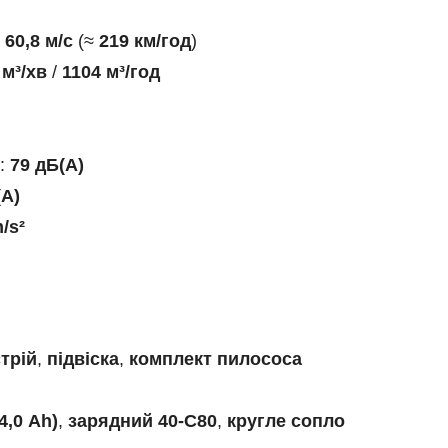
:
60,8 м/с
(≈
219 км/год
)
 м³/хв
/
1104 м³/год
а:
79 дБ(А)
(А)
/s²
трій
,
підвіска
,
комплект пилососа
4,0 Ah)
,
зарядний 40-C80
,
кругле сопло