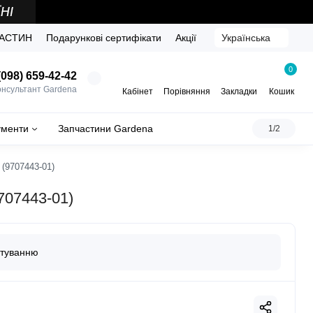
ЧАСТИН
Подарункові сертифікати
Акції
Українська
0
098) 659-42-42
онсультант Gardena
Кабінет
Порівняння
Закладки
Кошик
ументи
Запчастини Gardena
1/2
 (9707443-01)
9707443-01)
стуванню