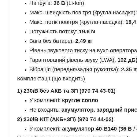
Напруга:
36 В
(Li-Ion)
Макс. швидкість повітря (кругла насадка)
Макс. потік повітря (кругла насадка):
18,4
Потужність потоку:
19,6 N
Вага без батареї:
2,49 кг
Рівень звукового тиску на вухо оператор
Гарантований рівень звуку (LWA):
102 дБ
Вібрація (передня/задня рукоятка):
2,35 m
Комплектації (що входить)
1) 230iB без АКБ та ЗП (970 74 43-01)
У комплекті:
кругле сопло
Не входить:
акумулятор
,
зарядний прис
2) 230iB KIT (АКБ+ЗП) (970 74 44-02)
У комплекті:
акумулятор 40-B140 (36 В / 