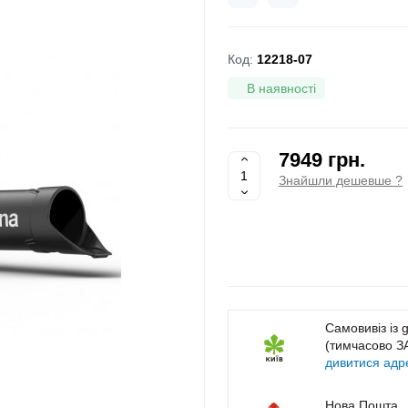
Код:
12218-07
В наявності
7949 грн.
Знайшли дешевше ?
Самовивіз із 
(тимчасово 
дивитися адр
Нова Пошта