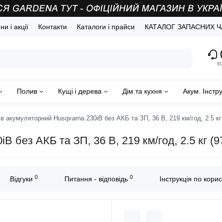
и і акції
Контакти
Каталоги і прайси
КАТАЛОГ ЗАПАСНИХ 
(
к
Полив
Кущі і дерева
Дім та кухня
Акум. Інстр
в акумуляторний Husqvarna 230iB без АКБ та ЗП, 36 В, 219 км/год, 2.5 кг
 без АКБ та ЗП, 36 В, 219 км/год, 2.5 кг (
0
0
Відгуки
Питання - відповідь
Інструкція по кори