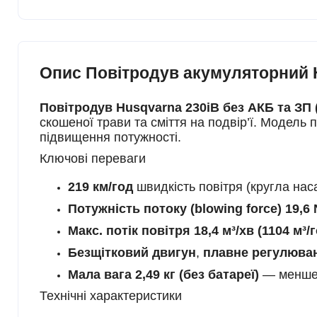
Опис Повітродув акумуляторний Hus
Повітродув Husqvarna 230iB без АКБ та ЗП (9
скошеної трави та сміття на подвір’ї. Модель
підвищення потужності.
Ключові переваги
219 км/год
швидкість повітря (кругла нас
Потужність потоку (blowing force) 19,6 
Макс. потік повітря 18,4 м³/хв (1104 м³/
Безщітковий двигун
,
плавне регулюва
Мала вага 2,49 кг (без батареї)
— менше 
Технічні характеристики