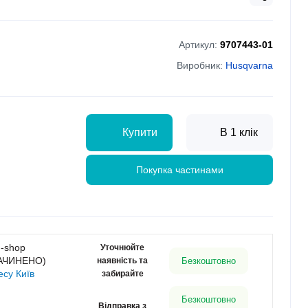
Артикул:
9707443-01
Виробник:
Husqvarna
Купити
В 1 клік
Покупка частинами
g-shop
Уточнюйте
ЗАЧИНЕНО)
наявність та
Безкоштовно
есу Київ
забирайте
Безкоштовно
Відправка з