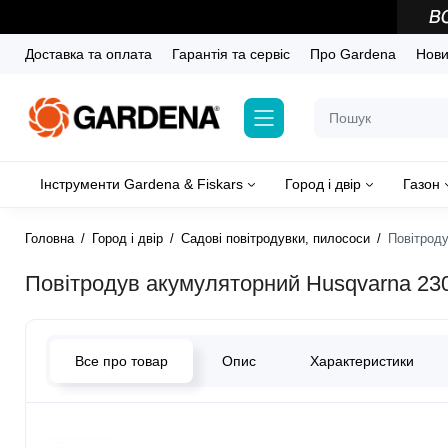
Доставка та оплата
Гарантія та сервіс
Про Gardena
Новин
Інструменти Gardena & Fiskars
Город і двір
Газон
Головна
Город і двір
Садові повітродувки, пилососи
Повітроду
Повітродув акумуляторний Husqvarna 230iB
Все про товар
Опис
Характеристики