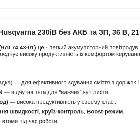
qvarna 230iB без АКБ та ЗП, 36 В, 219 
70 74 43-01) це -
легкий акумуляторний повітродув 
 поєднує високу продуктивність із комфортом керуван
адка) — для ефективного здування сміття з доріжок і 
N
— відчутна тяга для “важчих” куп листя.
год)
— висока продуктивність у своєму класі.
ння швидкості
,
круїз-контроль
,
Boost-режим
.
втоми під час роботи.