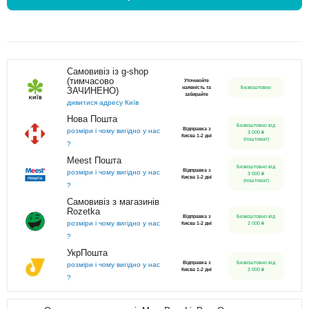
Самовивіз із g-shop
(тимчасово
Уточнюйте
наявність та
Безкоштовно
ЗАЧИНЕНО)
забирайте
дивитися адресу Київ
Нова Пошта
Безкоштовно від
Відправка з
розміри і чому вигідно у нас
3 000 ₴
Києва 1-2 дні
(поштомат)
?
Meest Пошта
Безкоштовно від
Відправка з
розміри і чому вигідно у нас
3 000 ₴
Києва 1-2 дні
(поштомат)
?
Самовивіз з магазинів
Rozetka
Відправка з
Безкоштовно від
розміри і чому вигідно у нас
Києва 1-2 дні
2 000 ₴
?
УкрПошта
Відправка з
Безкоштовно від
розміри і чому вигідно у нас
Києва 1-2 дні
2 000 ₴
?