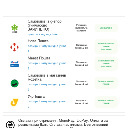
Самовивіз із g-shop
(тимчасово
Уточнюйте
наявність та
Безкоштовно
ЗАЧИНЕНО)
забирайте
дивитися адресу Київ
Нова Пошта
Безкоштовно від
Відправка з
розміри і чому вигідно у нас
3 000 ₴
Києва 1-2 дні
(поштомат)
?
Meest Пошта
Безкоштовно від
Відправка з
розміри і чому вигідно у нас
3 000 ₴
Києва 1-2 дні
(поштомат)
?
Самовивіз з магазинів
Rozetka
Відправка з
Безкоштовно від
розміри і чому вигідно у нас
Києва 1-2 дні
2 000 ₴
?
УкрПошта
Відправка з
Безкоштовно від
розміри і чому вигідно у нас
Києва 1-2 дні
2 000 ₴
?
Оплата при отриманні, MonoPay, LiqPay, Оплата за
реквізитами Iban, Оплата частинами, Безготівковий