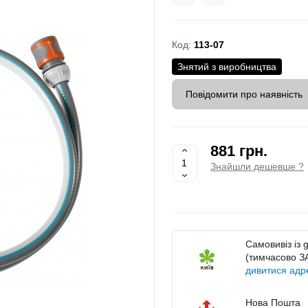
Код:
113-07
Знятий з виробництва
Повідомити про наявність
881 грн.
Знайшли дешевше ?
Самовивіз із 
(тимчасово 
дивитися адр
Нова Пошта