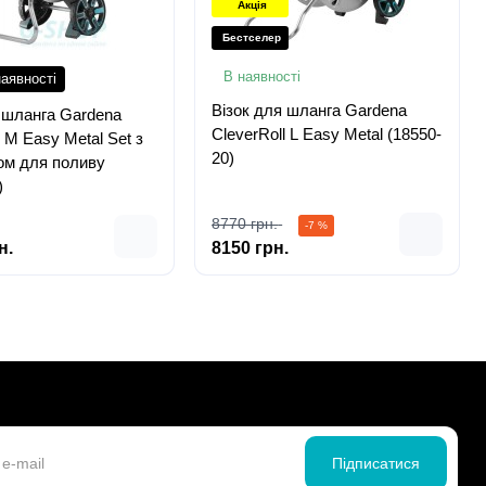
Акція
Бестселер
В наявності
аявності
Візок для шланга Gardena
 шланга Gardena
CleverRoll L Easy Metal (18550-
l M Easy Metal Set з
20)
ом для поливу
)
8770 грн.
-7 %
н.
8150 грн.
Підписатися