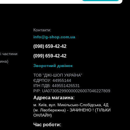
Контакти:
info@g-shop.com.ua
(098) 659-42-42
і частини
(099) 659-42-42
чина)
Зворотний дзвінок
ТОВ "ДЖІ-ШОП УКРАЇНА"
ЄДРПОУ: 44955144
ІПН ПДВ: 449551426531
Р/Р: UA073052990000026007046227809
Адреса магазина:
м. Київ, вул. Микільсько-Слобідська, 4Д
(м. Лівобережна) - ЗАЧИНЕНО ! (ТІЛЬКИ
ОНЛАЙН)
Час роботи: