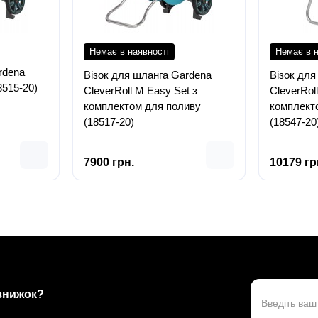
Немає в наявності
Немає в н
rdena
Візок для шланга Gardena
Візок для
8515-20)
CleverRoll M Easy Set з
CleverRol
комплектом для поливу
комплект
(18517-20)
(18547-20
7900 грн.
10179 гр
 знижок?