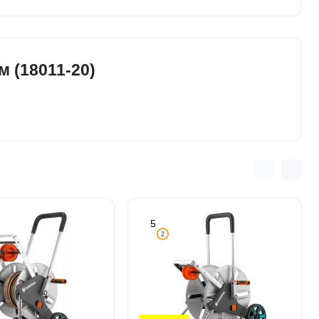
м (18011-20)
5
2