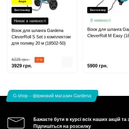
Акція
Бестселер
Бестселер
В наявності
Немає в наявності
Візок для шланга Ga
Візок для шланга Gardena
CleverRoll M Easy (1
CleverRoll S Set з комплектом
для поливу 20 м (18502-50)
4225 грн.
-7 %
3929 грн.
5900 грн.
G-shop – фірмовий магазин Gardena
Бажаєте бути в курсі всіх наших акцій та
Підпишіться на розсилку