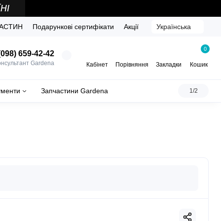
ЧАСТИН
Подарункові сертифікати
Акції
Українська
0
098) 659-42-42
онсультант Gardena
Кабінет
Порівняння
Закладки
Кошик
ументи
Запчастини Gardena
1/2