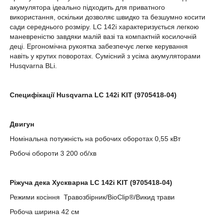
акумулятора ідеально підходить для приватного
використання, оскільки дозволяє швидко та безшумно косити
сади середнього розміру. LC 142i характеризується легкою
маневреністю завдяки малій вазі та компактній косилочній
деці. Ергономічна рукоятка забезпечує легке керування
навіть у крутих поворотах. Сумісний з усіма акумуляторами
Husqvarna BLi.
Специфікації Husqvarna LC 142i KIT (9705418-04)
Двигун
Номінальна потужність на робочих оборотах 0,55 кВт
Робочі обороти 3 200 об/хв
Ріжуча дека Хускварна LC 142i KIT (9705418-04)
Режими косіння Травозбірник/BioClip®/Викид трави
Робоча ширина 42 см