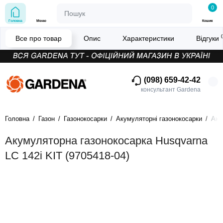
0
Головна
Меню
Кошик
Все про товар
Опис
Характеристики
Відгуки
(098) 659-42-42
консультант Gardena
Головна
Газон
Газонокосарки
Акумуляторні газонокосарки
Аку
Акумуляторна газонокосарка Husqvarna
LC 142i KIT (9705418-04)